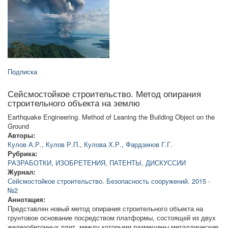
Подписка
Сейсмостойкое строительство. Метод опирания
строительного объекта на землю
Еarthquake Engineering. Method of Leaning the Building Object on the
Ground
Авторы:
Кулов А.Р.
,
Кулов Р.П.
,
Кулова Х.Р.
,
Фардзинов Г.Г.
Рубрика:
РАЗРАБОТКИ, ИЗОБРЕТЕНИЯ, ПАТЕНТЫ, ДИСКУССИИ
Журнал:
Сейсмостойкое строительство. Безопасность сооружений. 2015 -
№2
Аннотация:
Представлен новый метод опирания строительного объекта на
грунтовое основание посредством платформы, состоящей из двух
железобетонных плит, между которыми размещены металлические